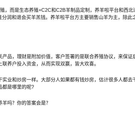
殖，而是生态养殖+C2C和C2B羊制品定制，养羊啦平台和西
一次性分润和退会买羊羔钱。养羊啦平台方主要销售山羊为主，除
关产品，理财是附加价值，客户签署的是联合养殖协议，来保证
上联养户投入资金，从而实现双赢，皆大欢喜。
干实业和炒房一样。大部分人如果都有钱炒房，估计很多人都去
品都是哪里的呢?
养羊吗？你的答案会是？