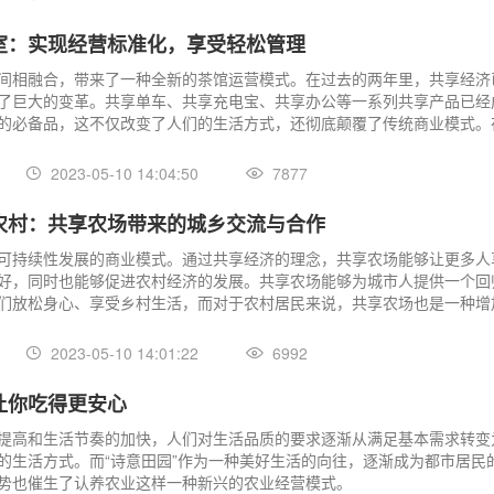
室：实现经营标准化，享受轻松管理
间相融合，带来了一种全新的茶馆运营模式。在过去的两年里，共享经济
了巨大的变革。共享单车、共享充电宝、共享办公等一系列共享产品已经
的必备品，这不仅改变了人们的生活方式，还彻底颠覆了传统商业模式。
经济也开始向茶空间领域发展。在城市中涌现出了许多共享茶室，而今天
享茶室，看看共享下的茶室是如何运营的。
2023-05-10 14:04:50
7877
农村：共享农场带来的城乡交流与合作
可持续性发展的商业模式。通过共享经济的理念，共享农场能够让更多人
好，同时也能够促进农村经济的发展。共享农场能够为城市人提供一个回
们放松身心、享受乡村生活，而对于农村居民来说，共享农场也是一种增
好途径。
2023-05-10 14:01:22
6992
让你吃得更安心
提高和生活节奏的加快，人们对生活品质的要求逐渐从满足基本需求转变
的生活方式。而“诗意田园”作为一种美好生活的向往，逐渐成为都市居民
势也催生了认养农业这样一种新兴的农业经营模式。