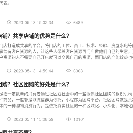
代表。
2023-05-13 15:02:34
6489
店铺？共享店铺的优势是什么？
门店打造成共享的平台，将门店的工位、员工、技术、经验、房屋水电等
享给有客户资源的人，让这些人带着客户资源再门店做他们自己的生意，
户资源的人不需要自己开店就可以变现自己的资源，而门店的产能效益也
方都收益的一种商业模式。
2023-05-13 14:59:44
6003
团购？社区团购的好处是什么？
是指⼀定数量的消费者通过社区或社会中的⼀些提供社区团购的组织机构
种商品，⼀般都是以微信群为依托，⼩程序为团购平台。社区团购就是真
体的⼀种购物消费⾏为，是依托真实社区的⼀种区域化、⼩众化、本地化
区团长为周围（社区内）居民提供的团购形式的优惠活动。由团长在微信
和小程序拼团链接。
2023-05-11 15:28:59
12101
一家共享茶室？