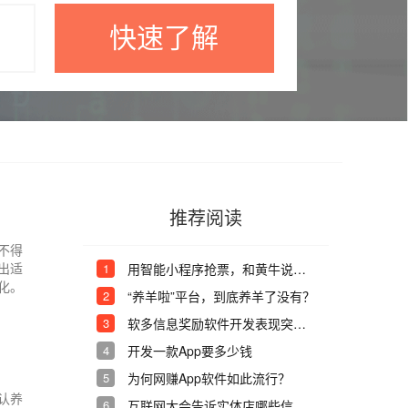
快速了解
推荐阅读
不得
出适
1
用智能小程序抢票，和黄牛说拜拜!
化。
2
“养羊啦”平台，到底养羊了没有？
3
软多信息奖励软件开发表现突出人员
4
开发一款App要多少钱
5
为何网赚App软件如此流行？
认养
6
互联网大会告诉实体店哪些信息？