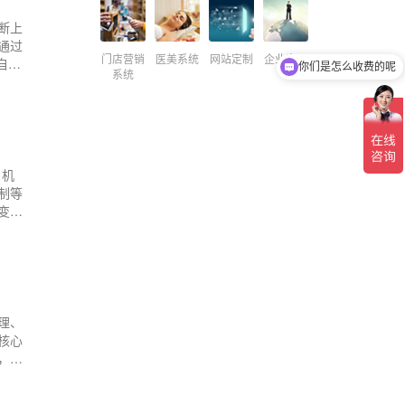
断上
通过
门店营销
医美系统
网站定制
企业官网
你们是怎么收费的呢
自助
系统
现在有优惠活动吗
、机
制等
变
理、
核心
，构