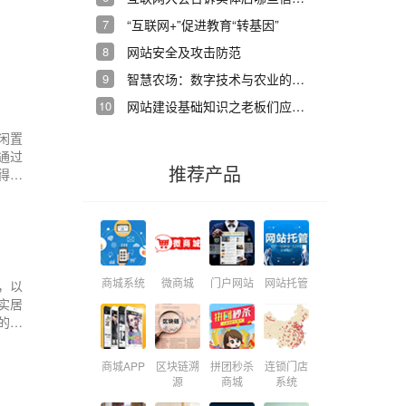
7
“互联网+”促进教育“转基因”
8
网站安全及攻击防范
9
智慧农场：数字技术与农业的完美结合
10
网站建设基础知识之老板们应该注意哪些？
闲置
通过
推荐产品
得到
商城系统
微商城
门户网站
网站托管
，以
实居
的团
群开
商城APP
区块链溯
拼团秒杀
连锁门店
源
商城
系统