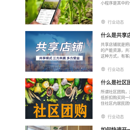
小程序是其中的
行业动态
什么是共享
共享店铺就是把
的产能资源，共
这种方式，有客
最大化，这是双
行业动态
什么是社区
所谓社区团购，
低折扣购买同⼀
住社区内居民团
购形式，通过社
团发布产品信息
行业动态
如何快速开