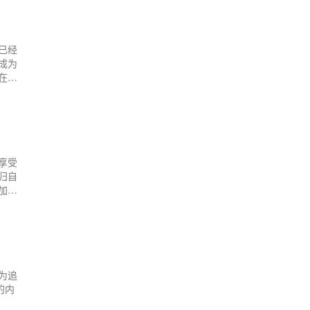
已经
成为
在这
，我
享受
归自
加收
为追
的内