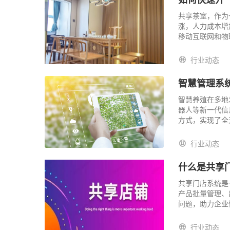
共享茶室，作为
涨，人力成本增
移动互联网和物
茶室。那么，如
行业动态
智慧管理系
智慧养殖在多地
器人等新一代信
方式，实现了全
革。
行业动态
什么是共享
共享门店系统是
产品批量管理、
问题，助力企业
建出完整经营体
行业动态