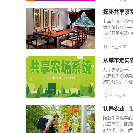
探秘共享茶
共享经济与茶空
为传统行业带来
人们日常生活中
一背景下，共享
们来了解一下共
行业动态
从城市走向
共享农场是一种
到农村生活的美
然的场所，让他
入、促进就业的
行业动态
认养农业，
随着生活水平的
求高品质、健康
心追求。这一趋