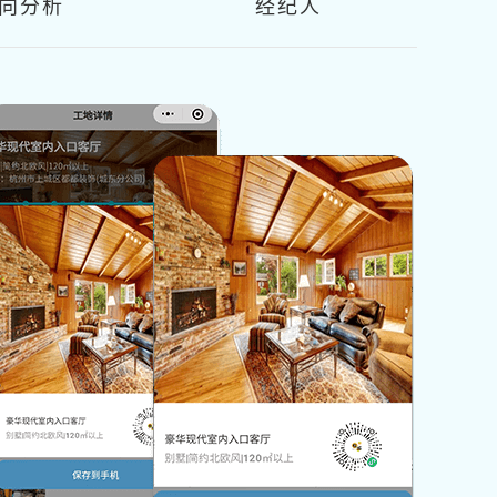
向分析
经纪人
直播
鼓励业主
力的自信