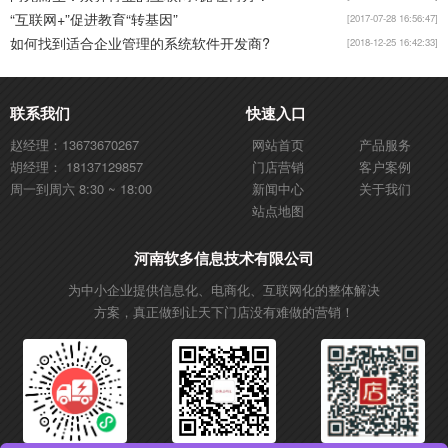
“互联网+”促进教育“转基因”
[2017-07-28 16:56:47]
如何找到适合企业管理的系统软件开发商?
[2018-12-25 16:42:33]
联系我们
快速入口
赵经理：13673670267
网站首页
产品服务
胡经理： 18137129857
门店营销
客户案例
周一到周六 8:30 ~ 18:00
新闻中心
关于我们
站点地图
河南软多信息技术有限公司
为中小企业提供信息化、电商化、互联网化的整体解决
方案，真正做到让天下门店没有难做的营销！