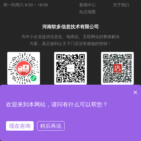
周一到周六 8:30 ~ 18:00
新闻中心
关于我们
站点地图
河南软多信息技术有限公司
为中小企业提供信息化、电商化、互联网化的整体解决
方案，真正做到让天下门店没有难做的营销！
微信小程序
微信公众号
抖音账号
×
欢迎来到本网站，请问有什么可以帮您？
Copyright © 2017 软多信息技术 All rights reserved. 增值电信业务经营许可证：
豫B2-20200556
备案号：豫ICP备18038454号-2
现在咨询
稍后再说
获取行业影响方案,了解更多信息
免费获取