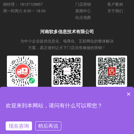
胡经理： 18137129857
门店营销
客户案例
周一到周六 8:30 ~ 18:00
新闻中心
关于我们
站点地图
河南软多信息技术有限公司
为中小企业提供信息化、电商化、互联网化的整体解决
方案，真正做到让天下门店没有难做的营销！
微信小程序
微信公众号
抖音账号
×
欢迎来到本网站，请问有什么可以帮您？
Copyright © 2017 软多信息技术 All rights reserved. 增值电信业务经营许可证：
豫B2-20200556
备案号：豫ICP备18038454号-2
现在咨询
稍后再说
获取行业影响方案,了解更多信息
免费获取